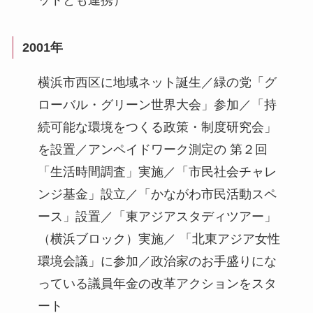
ットとも連携）
2001年
横浜市西区に地域ネット誕生／緑の党「グ
ローバル・グリーン世界大会」参加／「持
続可能な環境をつくる政策・制度研究会」
を設置／アンペイドワーク測定の 第２回
「生活時間調査」実施／「市民社会チャレ
ンジ基金」設立／「かながわ市民活動スペ
ース」設置／「東アジアスタディツアー」
（横浜ブロック）実施／ 「北東アジア女性
環境会議」に参加／政治家のお手盛りにな
っている議員年金の改革アクションをスタ
ート