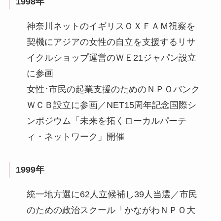
1998年
神奈川ネットのイギリスＯＸＦＡＭ視察を
契機にアジアの女性の自立を支援するリサ
イクルショップ運営のＷＥ21ジャパン設立
に参画
女性･市民の起業支援のためのＮＰＯバンク
ＷＣＢ設立に参画／NET15周年記念国際シ
ンポジウム「未来を拓くローカルパーテ
ィ・ネットワーク」開催
1999年
統一地方選に62人立候補し39人当選／市民
のための政治スクール「かながわＮＰＯ大