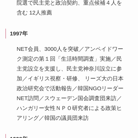
院選で民主党と政治契約、重点候補４人を
含む 12人推薦
1997年
NET会員、3000人を突破／アンペイドワー
ク測定の第１回「生活時間調査」実施／民
主党設立を支援し、民主党神奈川設立に参
加／イギリス視察・研修、 リーズ大の日本
政治研究会で活動報告／韓国NGOリーダー
NET訪問／スウェーデン国会調査団来訪／
ハンガリー女性ＮＰＯ研究者による政策ヒ
アリング／韓国の議員団来訪